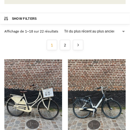
SHOW FILTERS
Affichage de 1–18 sur 22 résultats
1
2