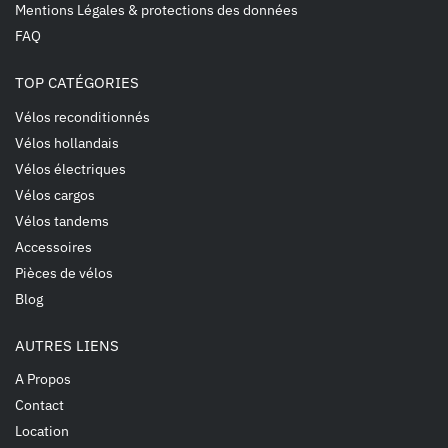
Mentions Légales & protections des données
FAQ
TOP CATÉGORIES
Vélos reconditionnés
Vélos hollandais
Vélos électriques
Vélos cargos
Vélos tandems
Accessoires
Pièces de vélos
Blog
AUTRES LIENS
A Propos
Contact
Location