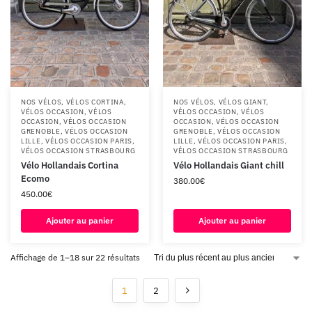
NOS VÉLOS
,
VÉLOS CORTINA
,
NOS VÉLOS
,
VÉLOS GIANT
,
VÉLOS OCCASION
,
VÉLOS
VÉLOS OCCASION
,
VÉLOS
OCCASION
,
VÉLOS OCCASION
OCCASION
,
VÉLOS OCCASION
GRENOBLE
,
VÉLOS OCCASION
GRENOBLE
,
VÉLOS OCCASION
LILLE
,
VÉLOS OCCASION PARIS
,
LILLE
,
VÉLOS OCCASION PARIS
,
VÉLOS OCCASION STRASBOURG
VÉLOS OCCASION STRASBOURG
Vélo Hollandais Cortina
Vélo Hollandais Giant chill
Ecomo
380.00
€
450.00
€
Ajouter au panier
Ajouter au panier
Affichage de 1–18 sur 22 résultats
1
2