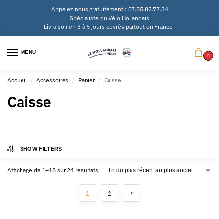
Appelez nous gratuitement : 07.85.82.77.34
Spécialiste du Vélo Hollandais
Livraison en 3 à 5 jours ouvrés partout en France !
MENU
0
Accueil
Accessoires
Panier
Caisse
/
/
/
Caisse
SHOW FILTERS
Affichage de 1–18 sur 24 résultats
1
2