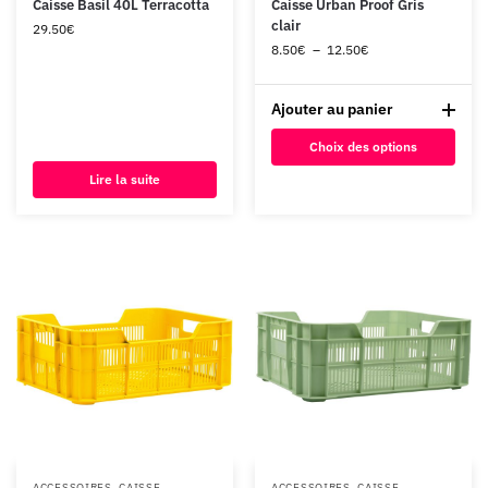
Caisse Basil 40L Terracotta
Caisse Urban Proof Gris
clair
29.50
€
8.50
€
–
12.50
€
Ajouter au panier
Choix des options
Lire la suite
ACCESSOIRES
,
CAISSE
ACCESSOIRES
,
CAISSE