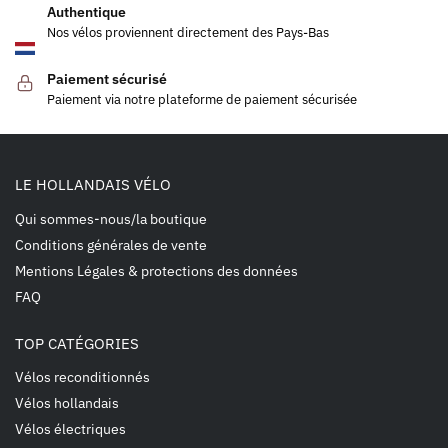
Authentique
Nos vélos proviennent directement des Pays-Bas
Paiement sécurisé
Paiement via notre plateforme de paiement sécurisée
LE HOLLANDAIS VÉLO
Qui sommes-nous/la boutique
Conditions générales de vente
Mentions Légales & protections des données
FAQ
TOP CATÉGORIES
Vélos reconditionnés
Vélos hollandais
Vélos électriques