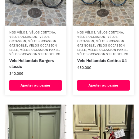
NOS VÉLOS
,
VÉLOS CORTINA
,
NOS VÉLOS
,
VÉLOS CORTINA
,
VÉLOS OCCASION
,
VÉLOS
VÉLOS OCCASION
,
VÉLOS
OCCASION
,
VÉLOS OCCASION
OCCASION
,
VÉLOS OCCASION
GRENOBLE
,
VÉLOS OCCASION
GRENOBLE
,
VÉLOS OCCASION
LILLE
,
VÉLOS OCCASION PARIS
,
LILLE
,
VÉLOS OCCASION PARIS
,
VÉLOS OCCASION STRASBOURG
VÉLOS OCCASION STRASBOURG
Vélo Hollandais Burgers
Vélo Hollandais Cortina U4
classic
450.00
€
340.00
€
Ajouter au panier
Ajouter au panier