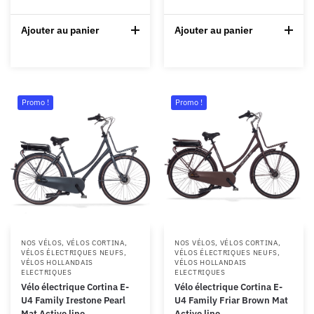
Ajouter au panier
Ajouter au panier
Promo !
Promo !
NOS VÉLOS
,
VÉLOS CORTINA
,
NOS VÉLOS
,
VÉLOS CORTINA
,
VÉLOS ÉLECTRIQUES NEUFS
,
VÉLOS ÉLECTRIQUES NEUFS
,
VÉLOS HOLLANDAIS
VÉLOS HOLLANDAIS
ELECTRIQUES
ELECTRIQUES
Vélo électrique Cortina E-
Vélo électrique Cortina E-
U4 Family Irestone Pearl
U4 Family Friar Brown Mat
Mat Active line
Active line