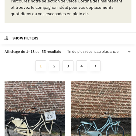
Parcourez notre sélection de vélos Cortina dès maintenant
et trouvez le compagnon idéal pour vos déplacements
quotidiens ou vos escapades en plein air.
SHOW FILTERS
Affichage de 1–18 sur 55 résultats
1
2
3
4