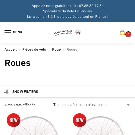
Appelez nous gratuitement : 07.85.82.77.34
Spécialiste du Vélo Hollandais
Livraison en 3 à 5 jours ouvrés partout en France !
MENU
0
Accueil
Pièces de vélo
Roue
Roues
/
/
/
Roues
SHOW FILTERS
4 résultats affichés