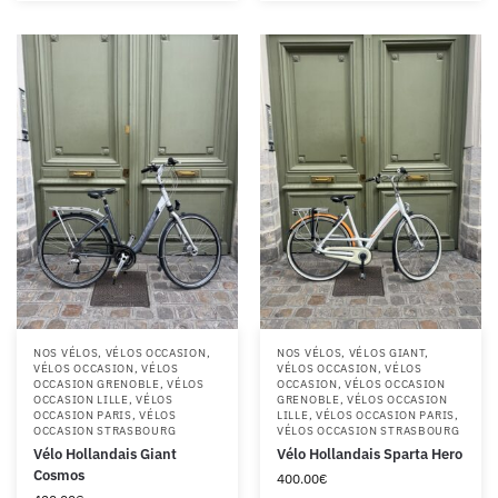
NOS VÉLOS
,
VÉLOS OCCASION
,
NOS VÉLOS
,
VÉLOS GIANT
,
VÉLOS OCCASION
,
VÉLOS
VÉLOS OCCASION
,
VÉLOS
OCCASION GRENOBLE
,
VÉLOS
OCCASION
,
VÉLOS OCCASION
OCCASION LILLE
,
VÉLOS
GRENOBLE
,
VÉLOS OCCASION
OCCASION PARIS
,
VÉLOS
LILLE
,
VÉLOS OCCASION PARIS
,
OCCASION STRASBOURG
VÉLOS OCCASION STRASBOURG
Vélo Hollandais Giant
Vélo Hollandais Sparta Hero
Cosmos
400.00
€