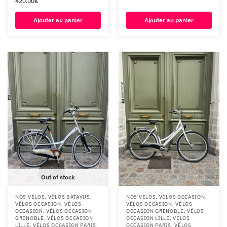
420.00
€
Ajouter au panier
Ajouter au panier
Out of stock
NOS VÉLOS
,
VÉLOS BATAVUS
,
NOS VÉLOS
,
VÉLOS OCCASION
,
VÉLOS OCCASION
,
VÉLOS
VÉLOS OCCASION
,
VÉLOS
OCCASION
,
VÉLOS OCCASION
OCCASION GRENOBLE
,
VÉLOS
GRENOBLE
,
VÉLOS OCCASION
OCCASION LILLE
,
VÉLOS
LILLE
,
VÉLOS OCCASION PARIS
,
OCCASION PARIS
,
VÉLOS