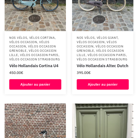
NOS VÉLOS
,
VÉLOS CORTINA
,
NOS VÉLOS
,
VÉLOS GIANT
,
VÉLOS OCCASION
,
VÉLOS
VÉLOS OCCASION
,
VÉLOS
OCCASION
,
VÉLOS OCCASION
OCCASION
,
VÉLOS OCCASION
GRENOBLE
,
VÉLOS OCCASION
GRENOBLE
,
VÉLOS OCCASION
LILLE
,
VÉLOS OCCASION PARIS
,
LILLE
,
VÉLOS OCCASION PARIS
,
VÉLOS OCCASION STRASBOURG
VÉLOS OCCASION STRASBOURG
Vélo Hollandais Cortina U4
Vélo Hollandais Altec Dutch
450.00
€
395.00
€
Ajouter au panier
Ajouter au panier