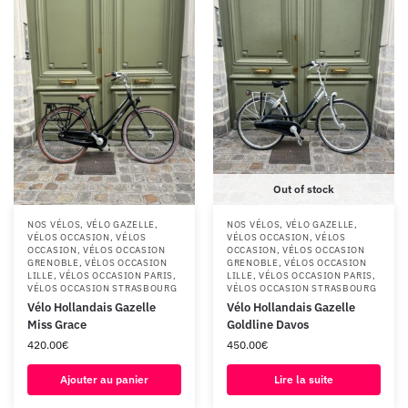
Out of stock
NOS VÉLOS
,
VÉLO GAZELLE
,
NOS VÉLOS
,
VÉLO GAZELLE
,
VÉLOS OCCASION
,
VÉLOS
VÉLOS OCCASION
,
VÉLOS
OCCASION
,
VÉLOS OCCASION
OCCASION
,
VÉLOS OCCASION
GRENOBLE
,
VÉLOS OCCASION
GRENOBLE
,
VÉLOS OCCASION
LILLE
,
VÉLOS OCCASION PARIS
,
LILLE
,
VÉLOS OCCASION PARIS
,
VÉLOS OCCASION STRASBOURG
VÉLOS OCCASION STRASBOURG
Vélo Hollandais Gazelle
Vélo Hollandais Gazelle
Miss Grace
Goldline Davos
420.00
€
450.00
€
Ajouter au panier
Lire la suite