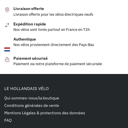
Livraison offerte
Livraison offerte pour les vélos électriques neufs
Expédition rapide
Nos vélos sont livrés partout en France en 72h
Authentique
Nos vélos proviennent directement des Pays-Bas
Paiement sécurisé
Paiement via notre plateforme de paiement sécurisée
LE HOLLANDAIS VÉLO
Qui sommes-nous/la boutique
Conditions générales de vente
Mentions Légales & protections des données
FAQ