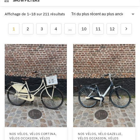
SHOW FILTERS
Affichage de 1–18 sur 211 résultats
1
2
3
4
…
10
11
12
NOS VÉLOS
,
VÉLOS CORTINA
,
NOS VÉLOS
,
VÉLO GAZELLE
,
VÉLOS OCCASION
,
VÉLOS
VÉLOS OCCASION
,
VÉLOS