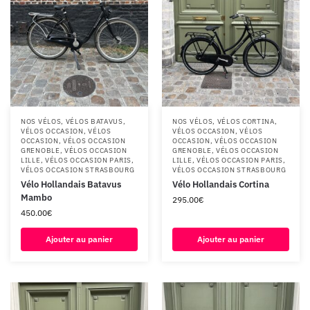
NOS VÉLOS
,
VÉLOS BATAVUS
,
NOS VÉLOS
,
VÉLOS CORTINA
,
VÉLOS OCCASION
,
VÉLOS
VÉLOS OCCASION
,
VÉLOS
OCCASION
,
VÉLOS OCCASION
OCCASION
,
VÉLOS OCCASION
GRENOBLE
,
VÉLOS OCCASION
GRENOBLE
,
VÉLOS OCCASION
LILLE
,
VÉLOS OCCASION PARIS
,
LILLE
,
VÉLOS OCCASION PARIS
,
VÉLOS OCCASION STRASBOURG
VÉLOS OCCASION STRASBOURG
Vélo Hollandais Batavus
Vélo Hollandais Cortina
Mambo
295.00
€
450.00
€
Ajouter au panier
Ajouter au panier