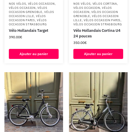
NOS VÉLOS
,
VÉLOS OCCASION
,
NOS VÉLOS
,
VÉLOS CORTINA
,
VÉLOS OCCASION
,
VÉLOS
VÉLOS OCCASION
,
VÉLOS
OCCASION GRENOBLE
,
VÉLOS
OCCASION
,
VÉLOS OCCASION
OCCASION LILLE
,
VÉLOS
GRENOBLE
,
VÉLOS OCCASION
OCCASION PARIS
,
VÉLOS
LILLE
,
VÉLOS OCCASION PARIS
,
OCCASION STRASBOURG
VÉLOS OCCASION STRASBOURG
Vélo Hollandais Target
Vélo Hollandais Cortina U4
24 pouces
390.00
€
350.00
€
Ajouter au panier
Ajouter au panier