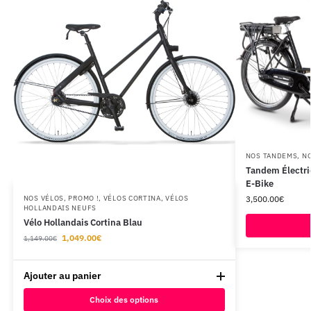
NOS TANDEMS
,
NO
Tandem Électri
E-Bike
3,500.00
€
NOS VÉLOS
,
PROMO !
,
VÉLOS CORTINA
,
VÉLOS
HOLLANDAIS NEUFS
Vélo Hollandais Cortina Blau
1,049.00
€
1,149.00
€
Ajouter au panier
Choix des options