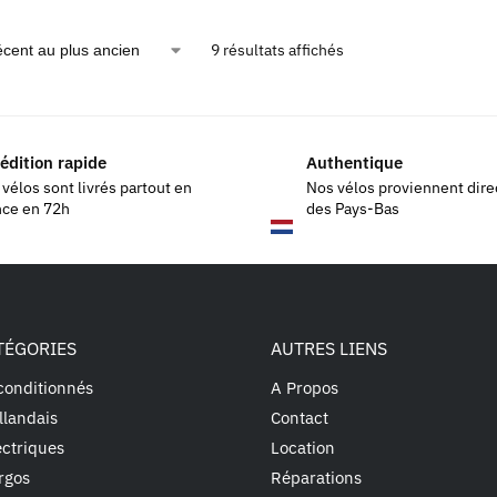
9 résultats affichés
édition rapide
Authentique
vélos sont livrés partout en
Nos vélos proviennent dir
nce en 72h
des Pays-Bas
TÉGORIES
AUTRES LIENS
conditionnés
A Propos
llandais
Contact
ectriques
Location
rgos
Réparations