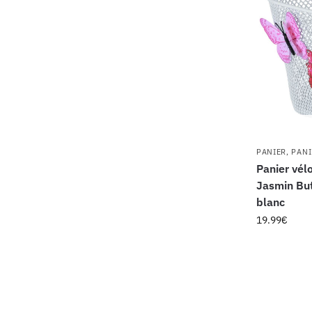
PANIER
,
PANI
Panier vél
Jasmin But
blanc
19.99
€