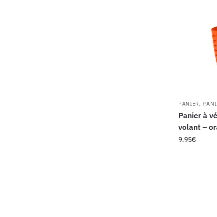
PANIER
,
PANI
Panier à v
volant – o
9.95
€