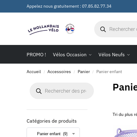
Appelez nous gratuitement : 07.85.82.77.34
PROMO !
Vélos Occasion
Vélos Neufs
Accueil
Accessoires
Panier
Panier enfant
/
/
/
Panie
Catégories de produits