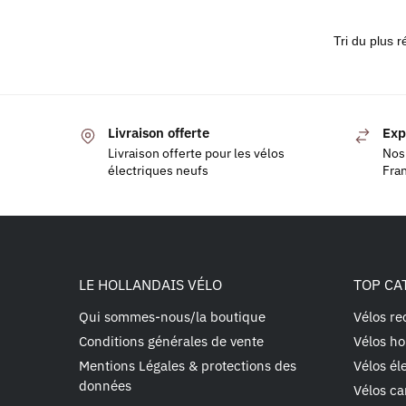
Livraison offerte
Exp
Livraison offerte pour les vélos
Nos 
électriques neufs
Fra
LE HOLLANDAIS VÉLO
TOP CA
Qui sommes-nous/la boutique
Vélos re
Conditions générales de vente
Vélos ho
Mentions Légales & protections des
Vélos él
données
Vélos ca