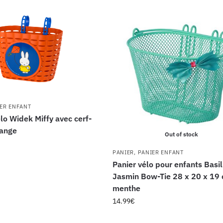
ER ENFANT
élo Widek Miffy avec cerf-
range
Out of stock
PANIER
,
PANIER ENFANT
Panier vélo pour enfants Basil
Jasmin Bow-Tie 28 x 20 x 19
menthe
14.99
€