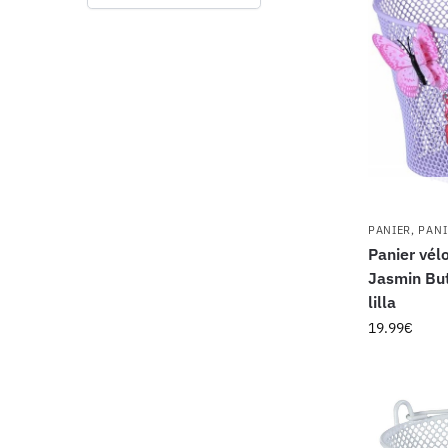
PANIER
,
PANI
Panier vél
Jasmin But
lilla
19.99
€