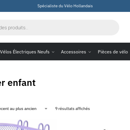
Spécialiste du Vélo Hollandais
Vélos Électriques Neufs
Accessoires
Pièces de vélo
r enfant
9 résultats affichés