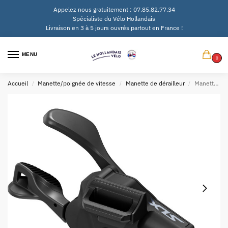
Appelez nous gratuitement : 07.85.82.77.34
Spécialiste du Vélo Hollandais
Livraison en 3 à 5 jours ouvrés partout en France !
MENU
0
Accueil
Manette/poignée de vitesse
Manette de dérailleur
Manette de dérailleur 12V Shimano SLX SL-M7100 I-Spec EV pour droite – noir
/
/
/