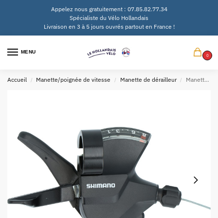
Appelez nous gratuitement : 07.85.82.77.34
Spécialiste du Vélo Hollandais
Livraison en 3 à 5 jours ouvrés partout en France !
MENU
0
Accueil
Manette/poignée de vitesse
Manette de dérailleur
Manette de dérailleur 8V Shimano SL-M315 pour droite
/
/
/