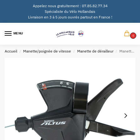
Appelez nous gratuitement : 07.85.82.77.34
Spécialiste du Vélo Hollandais
Livraison en 3 à 5 jours ouvrés partout en France !
MENU
0
Accueil
Manette/poignée de vitesse
Manette de dérailleur
Manette de dérailleur 3V Shimano Altus SL-M2010 pour gauche – noir
/
/
/