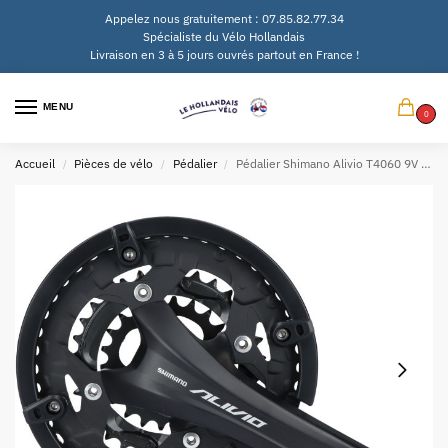
Appelez nous gratuitement : 07.85.82.77.34
Spécialiste du Vélo Hollandais
Livraison en 3 à 5 jours ouvrés partout en France !
MENU
0
Accueil
Pièces de vélo
Pédalier
Pédalier Shimano Alivio T4060 9V 175/48x36x26d – noir
/
/
/