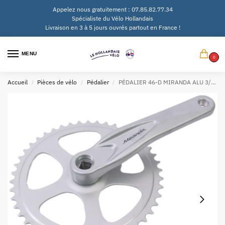
Appelez nous gratuitement : 07.85.82.77.34
Spécialiste du Vélo Hollandais
Livraison en 3 à 5 jours ouvrés partout en France !
MENU
0
Accueil
Pièces de vélo
Pédalier
PÉDALIER 46-D MIRANDA ALU 3/32 CHAÎNE
/
/
/