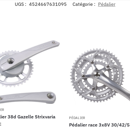
UGS :
4524667631095
Catégorie :
Pédalier
IER
ier 38d Gazelle Strixvaria
PÉDALIER
€
Pédalier race 3x8V 30/42/