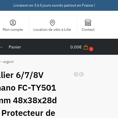
Livraison en 3 à 5 jours ouvrés partout en France !
Mon compte
Location de vélo à Lille
Contact
Panier
0.00
€
0
– argent
lier 6/7/8V
ano FC-TY501
mm 48x38x28d
 Protecteur de