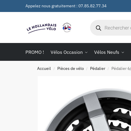
Appelez nous gratuitement : 07.85.82.77.34
PROMO !
Vélos Occasion
Vélos Neufs
Accueil
Pièces de vélo
Pédalier
Pédalier 
/
/
/