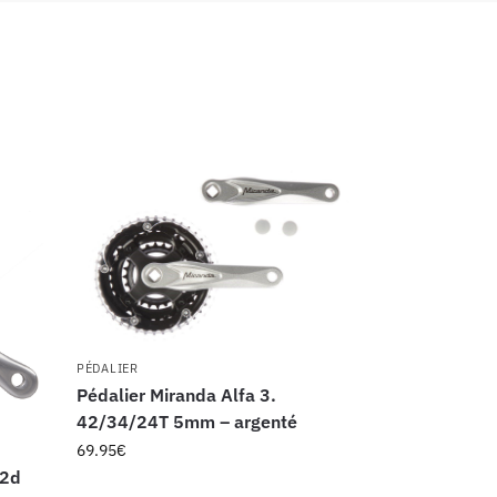
PÉDALIER
Pédalier Miranda Alfa 3.
42/34/24T 5mm – argenté
69.95
€
52d