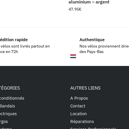
aluminium – argent
47.95
€
édition rapide
Authentique
vélos sont livrés partout en
Nos vélos proviennent dir
nce en 72h
des Pays-Bas
TÉGORIES
AUTRES LIENS
conditionnés
A Propos
llandais
Contact
ectriques
Location
rgos
Réparations