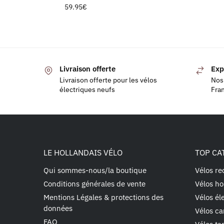
59.95
€
Livraison offerte
Exp
Livraison offerte pour les vélos
Nos 
électriques neufs
Fra
LE HOLLANDAIS VÉLO
TOP CA
Qui sommes-nous/la boutique
Vélos re
Conditions générales de vente
Vélos ho
Mentions Légales & protections des
Vélos él
données
Vélos ca
FAQ