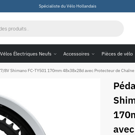
Spécialiste du Vélo Hollandais
Vélos Électriques Neufs
Accessoires
Pièces de vélo
6/7/8V Shimano FC-TY501 170mm 48x38x28d avec Protecteur de Chaîne 
Péda
Shim
170
avec