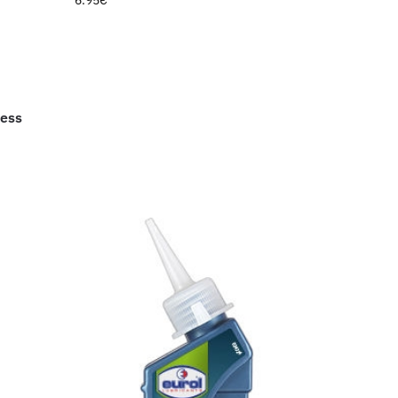
6.95
€
less