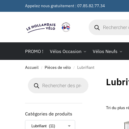
Appelez nous gratuitement : 07.85.82.77.34
PROMO !
Vélos Occasion
Vélos Neufs
Accueil
Pièces de vélo
Lubrifiant
/
/
Lubri
Catégories de produits