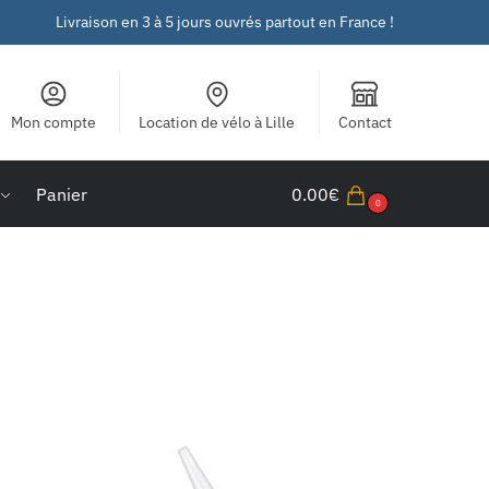
Livraison en 3 à 5 jours ouvrés partout en France !
Mon compte
Location de vélo à Lille
Contact
Panier
0.00
€
0