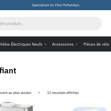
Spécialiste du Vélo Hollandais
Vélos Électriques Neufs
Accessoires
Pièces de vélo
fiant
11 résultats affichés