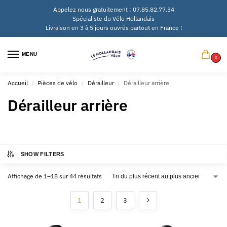
Appelez nous gratuitement : 07.85.82.77.34
Spécialiste du Vélo Hollandais
Livraison en 3 à 5 jours ouvrés partout en France !
MENU
0
Accueil
Pièces de vélo
Dérailleur
Dérailleur arrière
/
/
/
Dérailleur arrière
SHOW FILTERS
Affichage de 1–18 sur 44 résultats
1
2
3