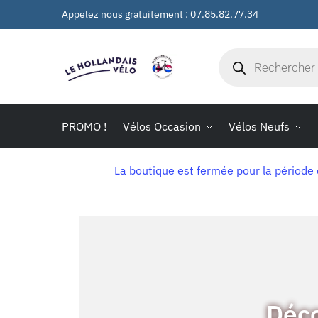
Appelez nous gratuitement : 07.85.82.77.34
PROMO !
Vélos Occasion
Vélos Neufs
La boutique est fermée pour la période
Déco