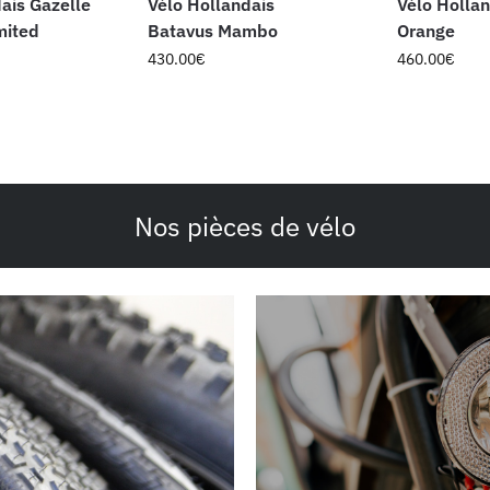
ais Gazelle
Vélo Hollandais
Vélo Hollan
mited
Batavus Mambo
Orange
430.00
€
460.00
€
Nos pièces de vélo