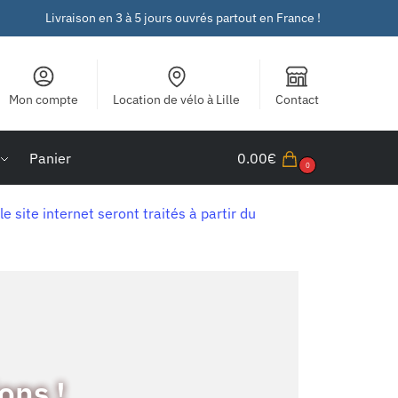
Livraison en 3 à 5 jours ouvrés partout en France !
Mon compte
Location de vélo à Lille
Contact
Panier
0.00
€
0
ite internet seront traités à partir du
ons !