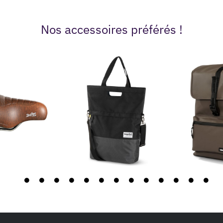
Nos accessoires préférés !
Sacoche vélo shopper
recyclée Urban Proof 20
litres
le Royal Drifter
Sacoche s
lus
Proof
42.99
€
.90
€