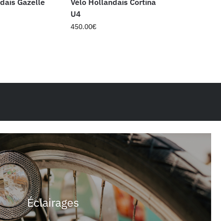
dais Gazelle
Vélo Hollandais Cortina
U4
450.00
€
Éclairages