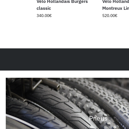
Vélo Hollandais Burgers
Vélo Holland
classic
Montreux Li
340.00
€
520.00
€
Pneus