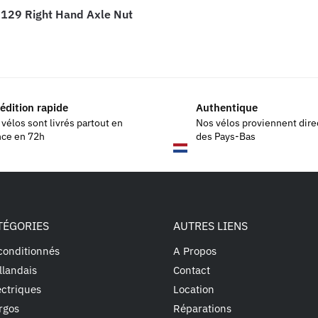
129 Right Hand Axle Nut
édition rapide
Authentique
vélos sont livrés partout en
Nos vélos proviennent dir
nce en 72h
des Pays-Bas
TÉGORIES
AUTRES LIENS
conditionnés
A Propos
llandais
Contact
ectriques
Location
rgos
Réparations