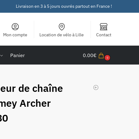
Livraison en 3 à 5 jours ouvrés partout en France !
Mon compte
Location de vélo à Lille
Contact
Panier
0.00
€
0
eur de chaîne
mey Archer
80