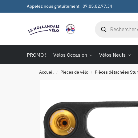
Appelez nous gratuitement : 07.85.82.77.34
PROMO !
Vélos Occasion
Vélos Neufs
Accueil
Pièces de vélo
Pièces détachées Stu
/
/