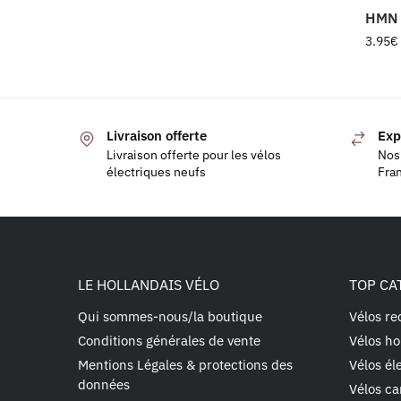
HMN 
3.95
€
Livraison offerte
Exp
Livraison offerte pour les vélos
Nos 
électriques neufs
Fra
LE HOLLANDAIS VÉLO
TOP CA
Qui sommes-nous/la boutique
Vélos re
Conditions générales de vente
Vélos ho
Mentions Légales & protections des
Vélos él
données
Vélos ca