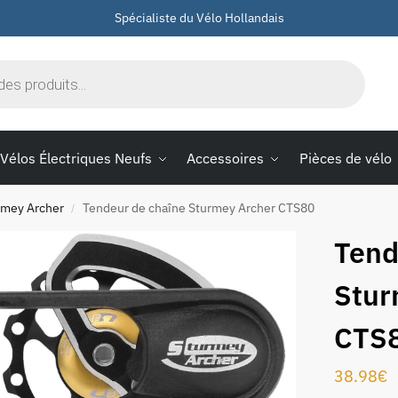
Spécialiste du Vélo Hollandais
Vélos Électriques Neufs
Accessoires
Pièces de vélo
rmey Archer
Tendeur de chaîne Sturmey Archer CTS80
/
Tend
Stur
CTS
38.98
€