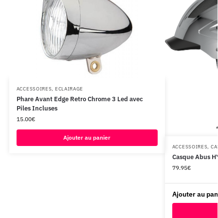
ACCESSOIRES
,
ECLAIRAGE
Phare Avant Edge Retro Chrome 3 Led avec
Piles Incluses
15.00
€
Ajouter au panier
ACCESSOIRES
,
CA
Casque Abus H
79.95
€
Ajouter au pan