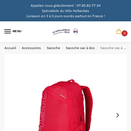
Appelez nous gratuitement : 07.85.82.77.34
Spécialiste du Vélo Hollandais
Livraison en 3 à 5 jours ouvrés partout en France !
MENU
0
Accueil
Accessoires
Sacoche
Sacoche sac à dos
Sacoche sac à dos de vélo Basil Flex 17 litres
/
/
/
/