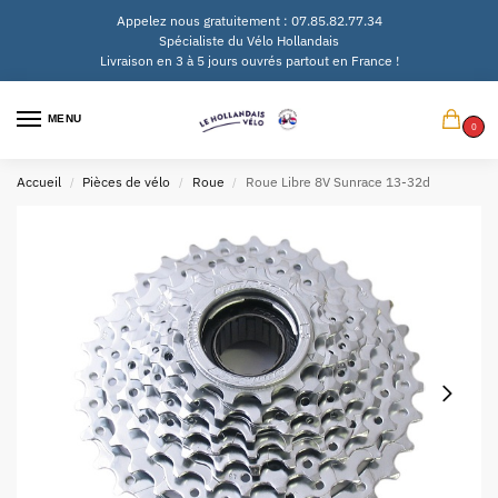
Appelez nous gratuitement : 07.85.82.77.34
Spécialiste du Vélo Hollandais
Livraison en 3 à 5 jours ouvrés partout en France !
MENU
0
Accueil
Pièces de vélo
Roue
Roue Libre 8V Sunrace 13-32d
/
/
/