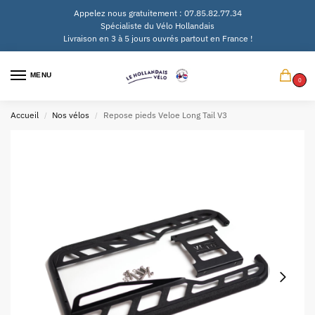
Appelez nous gratuitement : 07.85.82.77.34
Spécialiste du Vélo Hollandais
Livraison en 3 à 5 jours ouvrés partout en France !
MENU
0
Accueil
Nos vélos
Repose pieds Veloe Long Tail V3
/
/