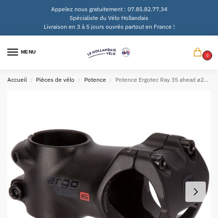
Appelez nous gratuitement : 07.85.82.77.34
Spécialiste du Vélo Hollandais
Livraison en 3 à 5 jours ouvrés partout en France !
MENU
0
Accueil
Pièces de vélo
Potence
Potence Ergotec Ray 35 ahead ø28.6 / 35 / 35.0 mm – noir
/
/
/