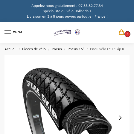
Appelez nous gratuitement : 07.85.82.77.34
Spécialiste du Vélo Hollandais
Livraison en 3 à 5 jours ouvrés partout en France !
MENU
0
Accueil
Pièces de vélo
Pneus
Pneus 16"
Pneu vélo CST Skip Kids 16 x 1.75″ / 47-305mm
/
/
/
/