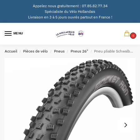
Appelez nous gratuitement : 07.85.82.77.34
Spécialiste du Vélo Hollandais
Livraison en 3 à 5 jours ouvrés partout en France !
MENU
0
Accueil
Pièces de vélo
Pneus
Pneus 26"
Pneu pliable Schwalbe Rocket Ron Performance Addix 26×2.25″ / 57-559
/
/
/
/