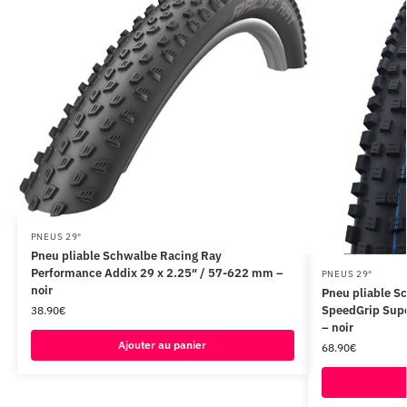
PNEUS 29"
Pneu pliable Schwalbe Racing Ray
Performance Addix 29 x 2.25″ / 57-622 mm –
PNEUS 29"
noir
Pneu pliable S
SpeedGrip Supe
38.90
€
– noir
Ajouter au panier
68.90
€