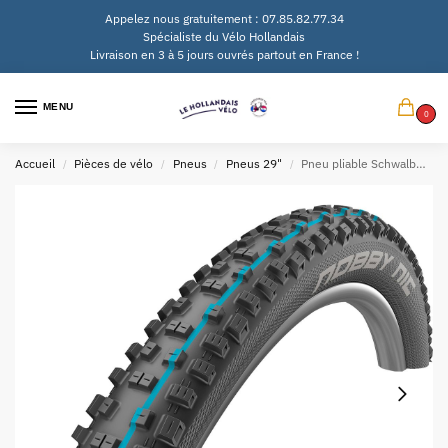
Appelez nous gratuitement : 07.85.82.77.34
Spécialiste du Vélo Hollandais
Livraison en 3 à 5 jours ouvrés partout en France !
MENU
0
Accueil
Pièces de vélo
Pneus
Pneus 29"
Pneu pliable Schwalbe Nobby Nic Evo Addix SpeedGrip 29 x 2.60″ / 65-622 mm – noir
/
/
/
/