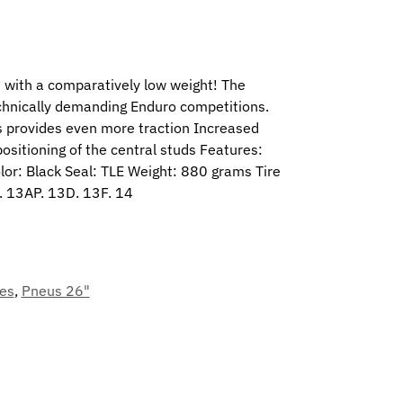
at with a comparatively low weight! The
 technically demanding Enduro competitions.
ds provides even more traction Increased
ositioning of the central studs Features:
or: Black Seal: TLE Weight: 880 grams Tire
3. 13AP. 13D. 13F. 14
es
,
Pneus 26"