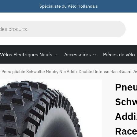
Spécialiste du Vélo Hollandais
Vélos Électriques Neufs
Accessoires
Pièces de vélo
Pneu pliable Schwalbe Nobby Nic Addix Double Defense RaceGuard 26 
Pneu
Schw
Addi
Race