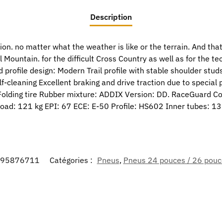
Description
tion. no matter what the weather is like or the terrain. And th
ll Mountain. for the difficult Cross Country as well as for the
profile design: Modern Trail profile with stable shoulder stu
-cleaning Excellent braking and drive traction due to special p
Folding tire Rubber mixture: ADDIX Version: DD. RaceGuard Col
load: 121 kg EPI: 67 ECE: E-50 Profile: HS602 Inner tubes: 1
95876711
Catégories :
Pneus
,
Pneus 24 pouces / 26 pouc