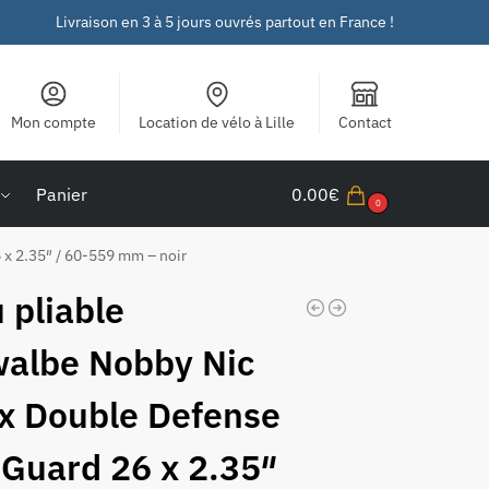
Livraison en 3 à 5 jours ouvrés partout en France !
Mon compte
Location de vélo à Lille
Contact
Panier
0.00
€
0
x 2.35″ / 60-559 mm – noir
 pliable
albe Nobby Nic
x Double Defense
Guard 26 x 2.35″