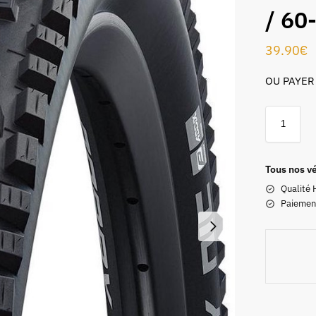
/ 60
39.90
€
OU PAYER
Tous nos vé
Qualité 
Paiemen