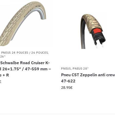
,
PNEUS 24 POUCES / 26 POUCES
,
 26"
Schwalbe Road Cruiser K-
d 26×1.75″ / 47-559 mm –
PNEUS
,
PNEUS 28"
Pneu CST Zeppelin anti crev
e + R
47-622
€
28.95
€