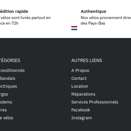
édition rapide
Authentique
vélos sont livrés partout en
Nos vélos proviennent dir
nce en 72h
des Pays-Bas
TÉGORIES
AUTRES LIENS
conditionnés
A Propos
llandais
Contact
ectriques
Location
rgos
Réparations
andems
Services Professionnels
ires
Facebook
e vélos
Instagram