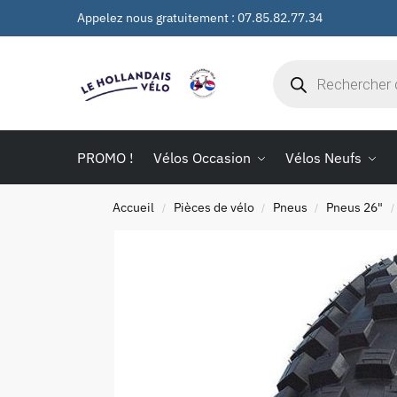
Appelez nous gratuitement : 07.85.82.77.34
PROMO !
Vélos Occasion
Vélos Neufs
Accueil
Pièces de vélo
Pneus
Pneus 26"
/
/
/
/