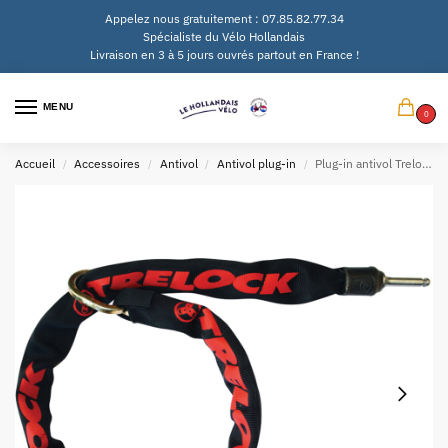
Appelez nous gratuitement : 07.85.82.77.34
Spécialiste du Vélo Hollandais
Livraison en 3 à 5 jours ouvrés partout en France !
MENU
0
Accueil
Accessoires
Antivol
Antivol plug-in
Plug-in antivol Trelock ZR 455/100 sans sacoche
/
/
/
/