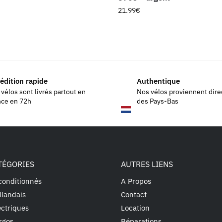
21.99
€
édition rapide
Authentique
vélos sont livrés partout en
Nos vélos proviennent dir
nce en 72h
des Pays-Bas
TÉGORIES
AUTRES LIENS
conditionnés
A Propos
llandais
Contact
ectriques
Location
rgos
Réparations