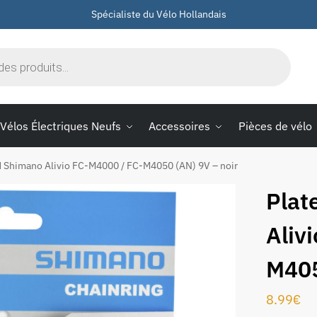
Spécialiste du Vélo Hollandais
Vélos Électriques Neufs
Accessoires
Pièces de vélo
d Shimano Alivio FC-M4000 / FC-M4050 (AN) 9V – noir
Plat
Aliv
M405
8.99
€