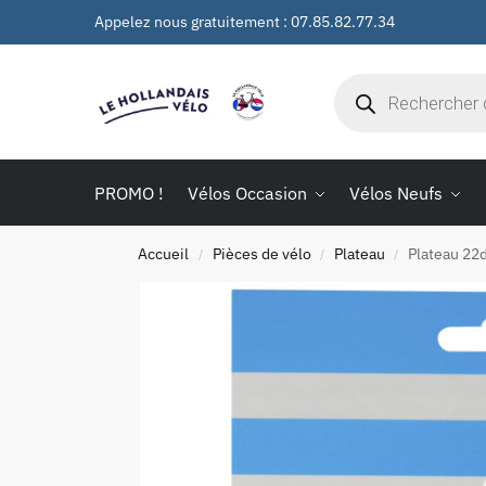
Appelez nous gratuitement : 07.85.82.77.34
PROMO !
Vélos Occasion
Vélos Neufs
Accueil
Pièces de vélo
Plateau
Plateau 22
/
/
/