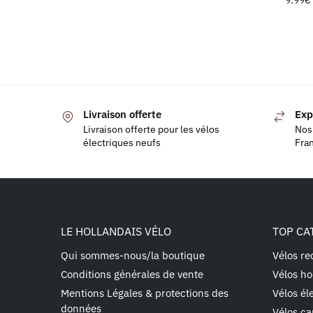
Livraison offerte
Exp
Livraison offerte pour les vélos
Nos 
électriques neufs
Fra
LE HOLLANDAIS VÉLO
TOP CA
Qui sommes-nous/la boutique
Vélos re
Conditions générales de vente
Vélos ho
Mentions Légales & protections des
Vélos él
données
Vélos ca