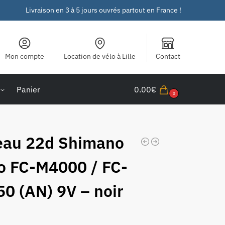
Livraison en 3 à 5 jours ouvrés partout en France !
Mon compte
Location de vélo à Lille
Contact
Panier
0.00
€
0
eau 22d Shimano
io FC-M4000 / FC-
0 (AN) 9V – noir