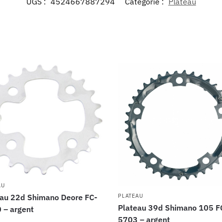
UGS :
4524667887294
Catégorie :
Plateau
AU
eau 22d Shimano Deore FC-
PLATEAU
Plateau 39d Shimano 105 F
 – argent
5703 – argent