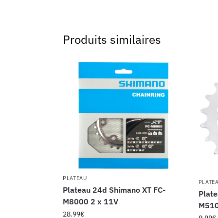
Produits similaires
PLATEAU
PLATE
Plateau 24d Shimano XT FC-
Plat
M8000 2 x 11V
M510
28.99
€
9.99
€