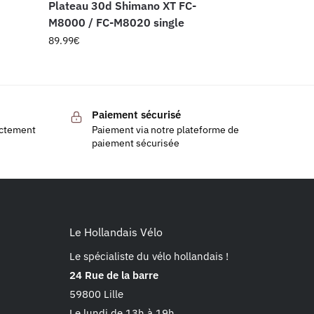
Plateau 30d Shimano XT FC-
M8000 / FC-M8020 single
89.99
€
Paiement sécurisé
ectement
Paiement via notre plateforme de
paiement sécurisée
Le Hollandais Vélo
Le spécialiste du vélo hollandais !
24 Rue de la barre
59800 Lille
Le lundi de 13h à 19h