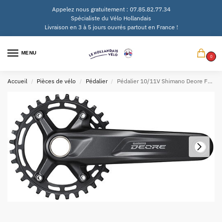
Appelez nous gratuitement : 07.85.82.77.34
Spécialiste du Vélo Hollandais
Livraison en 3 à 5 jours ouvrés partout en France !
MENU
0
Accueil
Pièces de vélo
Pédalier
Pédalier 10/11V Shimano Deore FC-M5100-1 – 30 dents – 170 mm – noir
/
/
/