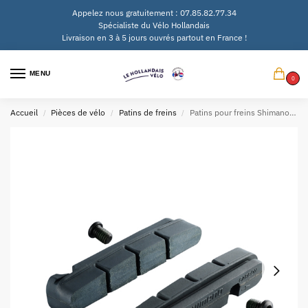
Appelez nous gratuitement : 07.85.82.77.34
Spécialiste du Vélo Hollandais
Livraison en 3 à 5 jours ouvrés partout en France !
MENU
0
Accueil
Pièces de vélo
Patins de freins
Patins pour freins Shimano-105/Dura Ace / Ultegra BR-9000/7900 (2xset)
/
/
/