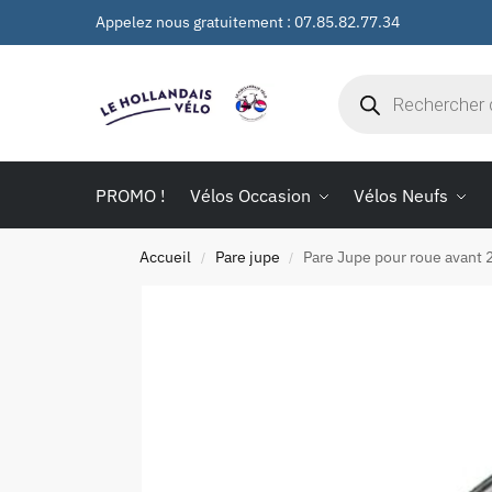
Appelez nous gratuitement : 07.85.82.77.34
PROMO !
Vélos Occasion
Vélos Neufs
Accueil
Pare jupe
Pare Jupe pour roue avant 
/
/