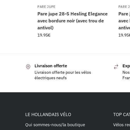
PARE JUPE
PARE 
Pare jupe 28-5 Hesling Elegance
Pare 
avec bordure noir (avec trou de
avec 
antivol)
antiv
19.95
€
19.95
Livraison offerte
Exp
Livraison offerte pour les vélos
Nos 
électriques neufs
Fra
LE HOLLANDAIS VÉLO
TOP CA
Qui sommes-nous/la boutique
Vélos re