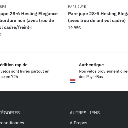
JUPE
PARE JUPE
jupe 28-6 Hesling Elegance
Pare jupe 28-5 Hesling Ele
bordure noir (avec trou de
(avec trou de antivol cadre)
ol cadre/frein)<
19.95
€
€
édition rapide
Authentique
vélos sont livrés partout en
Nos vélos proviennent dir
nce en 72h
des Pays-Bas
TÉGORIES
AUTRES LIENS
conditionnés
A Propos