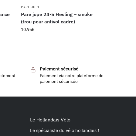
PARE JUPE
gance
Pare jupe 24-5 Hesling – smoke
(trou pour antivol cadre)
10.95
€
Paiement sécurisé
ectement
Paiement via notre plateforme de
paiement sécurisée
Le Hollandais Vélo
Le spécialiste du vélo hollandais !