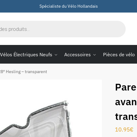
Spécialiste du Vélo Hollandais
Vélos Électriques Neufs
Accessoires
Pièces de vélo
28″ Hesling – transparent
Pare
avan
tran
10.95
€