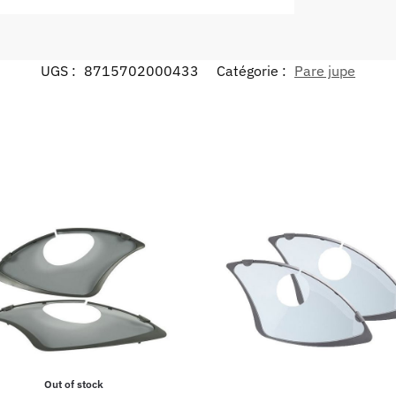
UGS :
8715702000433
Catégorie :
Pare jupe
Out of stock