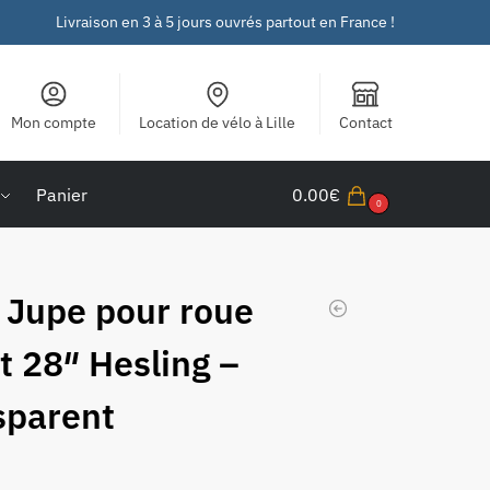
Livraison en 3 à 5 jours ouvrés partout en France !
Mon compte
Location de vélo à Lille
Contact
Panier
0.00
€
0
 Jupe pour roue
t 28″ Hesling –
sparent