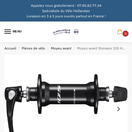
Appelez nous gratuitement : 07.85.82.77.34
Spécialiste du Vélo Hollandais
Livraison en 3 à 5 jours ouvrés partout en France !
MENU
0
Accueil
Pièces de vélo
Moyeu avant
Moyeu avant Shimano 105 HB-R7000 – 32 trous avec blocage rapide 100 mm – noir
/
/
/