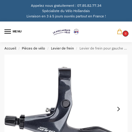
Appelez nous gratuitement : 07.85.82.77.34
Spécialiste du Vélo Hollandais
Livraison en 3 à 5 jours ouvrés partout en France !
MENU
0
Accueil
Pièces de vélo
Levier de frein
Levier de frein pour gauche Shimano Sora BL-R3000 – noir
/
/
/