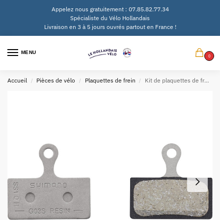
Appelez nous gratuitement : 07.85.82.77.34
Spécialiste du Vélo Hollandais
Livraison en 3 à 5 jours ouvrés partout en France !
MENU
0
Accueil
Pièces de vélo
Plaquettes de frein
Kit de plaquettes de frein à disque Shimano G03S Resin
/
/
/