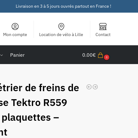
Livraison en 3 à 5 jours ouvrés partout en France !
Mon compte
Location de vélo à Lille
Contact
Panier
0.00
€
0
trier de freins de
se Tektro R559
 plaquettes –
nt