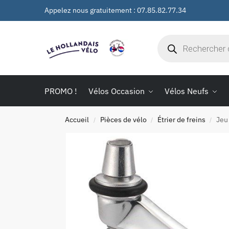
Appelez nous gratuitement : 07.85.82.77.34
PROMO !
Vélos Occasion
Vélos Neufs
Accueil
Pièces de vélo
Étrier de freins
Jeu
/
/
/