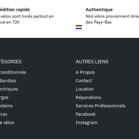
édition rapide
Authentique
vélos sont livrés partout en
Nos vélos proviennent dir
nce en 72h
des Pays-Bas
TÉGORIES
AUTRES LIENS
conditionnés
A Propos
llandais
Contact
ectriques
Location
rgos
Réparations
andems
Services Professionnels
ires
Facebook
e vélos
Instagram