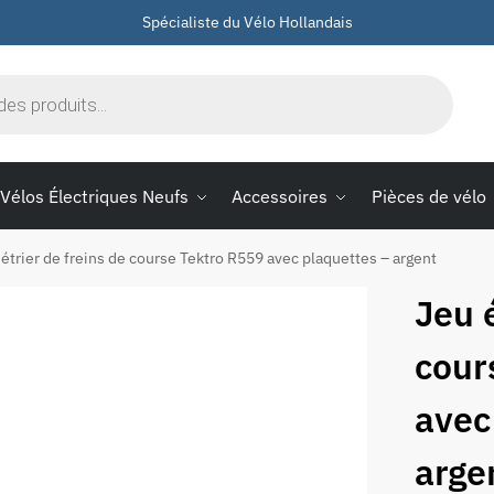
Spécialiste du Vélo Hollandais
Vélos Électriques Neufs
Accessoires
Pièces de vélo
 étrier de freins de course Tektro R559 avec plaquettes – argent
Jeu é
cour
avec
arge