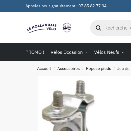
Appelez nous gratuitement : 07.85.82.77.34
PROMO !
Vélos Occasion
Vélos Neufs
Accueil
Accessoires
Repose pieds
Jeu de 
/
/
/