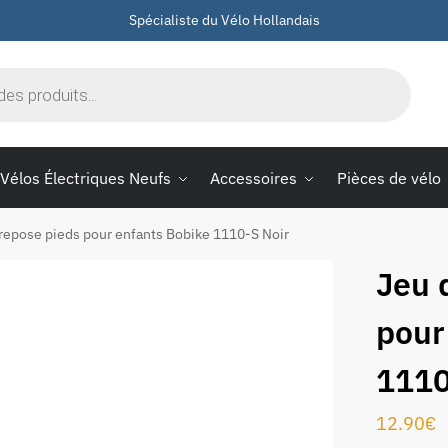
Spécialiste du Vélo Hollandais
Vélos Électriques Neufs
Accessoires
Pièces de vélo
repose pieds pour enfants Bobike 1110-S Noir
Jeu 
pour
1110
12.90
€