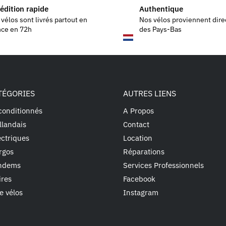
édition rapide
Authentique
vélos sont livrés partout en
Nos vélos proviennent dir
nce en 72h
des Pays-Bas
TÉGORIES
AUTRES LIENS
conditionnés
A Propos
llandais
Contact
ectriques
Location
rgos
Réparations
andems
Services Professionnels
ires
Facebook
e vélos
Instagram