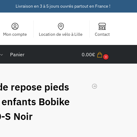
Livraison en 3 à 5 jours ouvrés partout en France !
Mon compte
Location de vélo à Lille
Contact
Panier
0.00
€
0
de repose pieds
 enfants Bobike
-S Noir