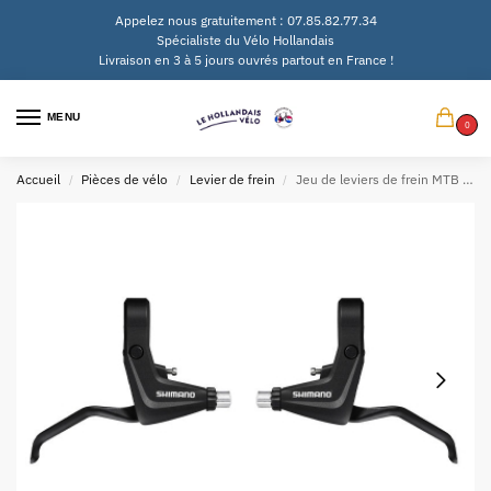
Appelez nous gratuitement : 07.85.82.77.34
Spécialiste du Vélo Hollandais
Livraison en 3 à 5 jours ouvrés partout en France !
MENU
0
Accueil
Pièces de vélo
Levier de frein
Jeu de leviers de frein MTB Shimano T4000 Alivio – noir
/
/
/