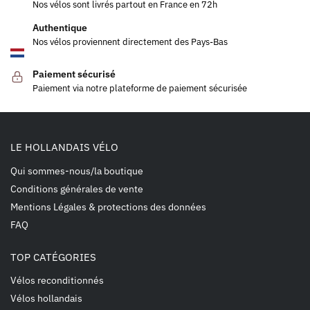
Nos vélos sont livrés partout en France en 72h
Authentique
Nos vélos proviennent directement des Pays-Bas
Paiement sécurisé
Paiement via notre plateforme de paiement sécurisée
LE HOLLANDAIS VÉLO
Qui sommes-nous/la boutique
Conditions générales de vente
Mentions Légales & protections des données
FAQ
TOP CATÉGORIES
Vélos reconditionnés
Vélos hollandais