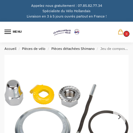
Appelez nous gratuitement : 07.85.82.77.34
Spécialiste du Vélo Hollandais
Livraison en 3 à 5 jours ouvrés partout en France !
MENU
0
Accueil
Pièces de vélo
Pièces détachées Shimano
Jeu de composants Shimano Nexus 3 SG-3C41 moyeu (longueur 176/178 mm)
/
/
/