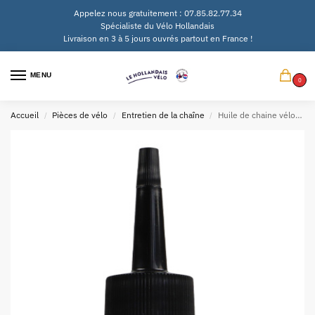
Appelez nous gratuitement : 07.85.82.77.34
Spécialiste du Vélo Hollandais
Livraison en 3 à 5 jours ouvrés partout en France !
MENU
0
Accueil
Pièces de vélo
Entretien de la chaîne
Huile de chaine vélo électrique & ville Airolube 100ml
/
/
/