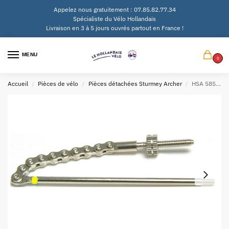
Appelez nous gratuitement : 07.85.82.77.34
Spécialiste du Vélo Hollandais
Livraison en 3 à 5 jours ouvrés partout en France !
MENU
0
Accueil
Pièces de vélo
Pièces détachées Sturmey Archer
HSA 585 Indicator 5-speed (Yellow)
/
/
/