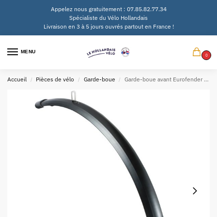
Appelez nous gratuitement : 07.85.82.77.34
Spécialiste du Vélo Hollandais
Livraison en 3 à 5 jours ouvrés partout en France !
MENU
0
Accueil
Pièces de vélo
Garde-boue
Garde-boue avant Eurofender Snello 28″ x 51 mm – noir mat
/
/
/