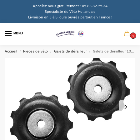
Appelez nous gratuitement : 07.85.82.77.34
Spécialiste du Vélo Hollandais
Livraison en 3 à 5 jours ouvrés partout en France !
MENU
0
Accueil
Pièces de vélo
Galets de dérailleur
Galets de dérailleur 10V Shimano Tiagra RD-4700
/
/
/