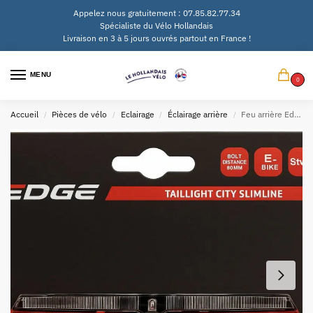
Appelez nous gratuitement : 07.85.82.77.34
Spécialiste du Vélo Hollandais
Livraison en 3 à 5 jours ouvrés partout en France !
MENU
0
Accueil
Pièces de vélo
Eclairage
Éclairage arrière
Feu arrière Edge city Slimline 6-48V
/
/
/
/