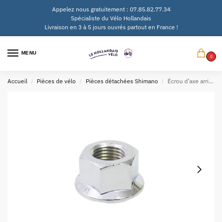
Appelez nous gratuitement : 07.85.82.77.34
Spécialiste du Vélo Hollandais
Livraison en 3 à 5 jours ouvrés partout en France !
MENU
0
Accueil
Pièces de vélo
Pièces détachées Shimano
Écrou d’axe arrière Shimano SG-3R40 Nexus 3 – 3/8″
/
/
/