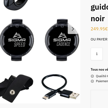
guid
noir
249.95
€
OU PAYER
Tous nos vé
Qualité 
Paiemen