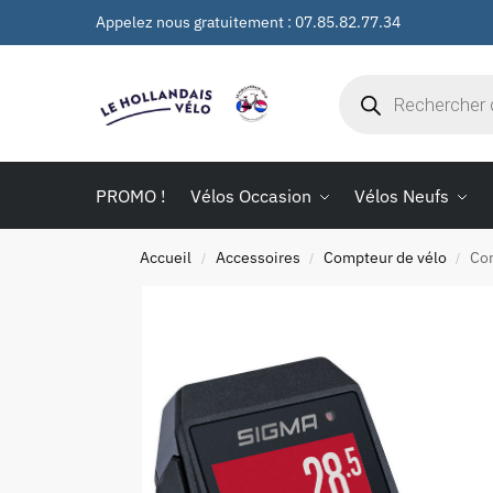
Appelez nous gratuitement : 07.85.82.77.34
PROMO !
Vélos Occasion
Vélos Neufs
Accueil
Accessoires
Compteur de vélo
Com
/
/
/