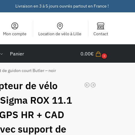
Livraison en 3 à 5 jours ouvrés partout en France !
Mon compte
Location de vélo à Lille
Contact
Panier
0.00
€
0
de guidon court Butler – noir
teur de vélo
Sigma ROX 11.1
GPS HR + CAD
avec support de