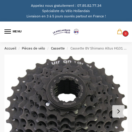
Appelez nous gratuitement : 07.85.82.77.34
Spécialiste du Vélo Hollandais
Livraison en 3 à 5 jours ouvrés partout en France !
MENU
0
Accueil
Pièces de vélo
Cassette
Cassette 8V Shimano Altus HG31 11-30d
/
/
/