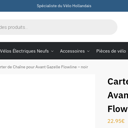
Spécialiste du Vélo Hollandais
Vélos Électriques Neufs
Accessoires
Pièces de vélo
rter de Chaîne pour Avant Gazelle Flowline – noir
Cart
Avan
Flow
22.95
€