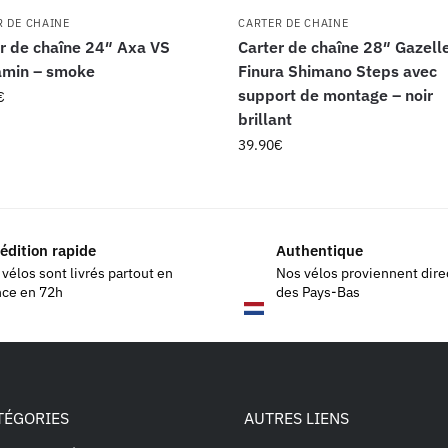
R DE CHAINE
CARTER DE CHAINE
r de chaîne 24″ Axa VS
Carter de chaîne 28″ Gazell
amin – smoke
Finura Shimano Steps avec
support de montage – noir
€
brillant
39.90
€
édition rapide
Authentique
vélos sont livrés partout en
Nos vélos proviennent dir
nce en 72h
des Pays-Bas
TÉGORIES
AUTRES LIENS