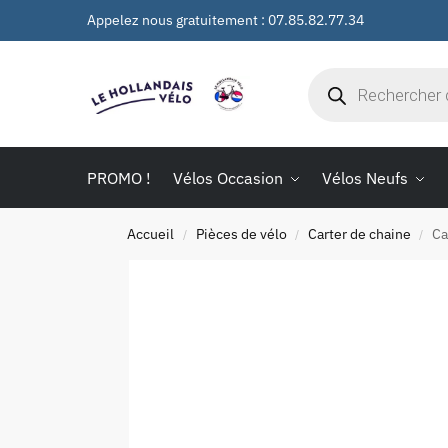
Appelez nous gratuitement : 07.85.82.77.34
PROMO !
Vélos Occasion
Vélos Neufs
Accueil
Pièces de vélo
Carter de chaine
Ca
/
/
/