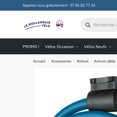
Appelez nous gratuitement : 07.85.82.77.34
PROMO !
Vélos Occasion
Vélos Neufs
Accueil
Accessoires
Antivol
Antivol câble
/
/
/