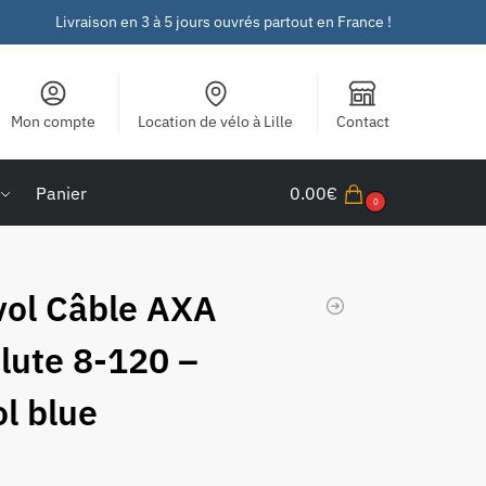
Livraison en 3 à 5 jours ouvrés partout en France !
Mon compte
Location de vélo à Lille
Contact
Panier
0.00
€
0
vol Câble AXA
lute 8-120 –
ol blue