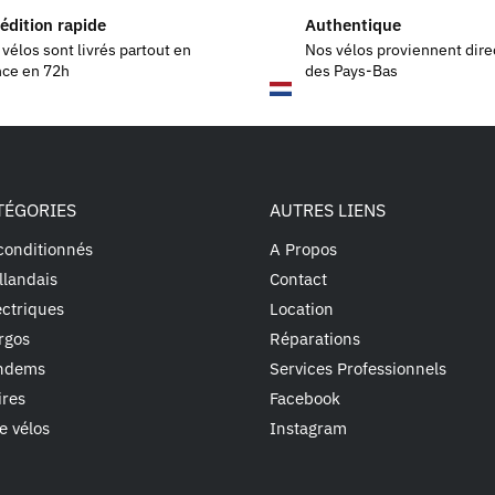
édition rapide
Authentique
vélos sont livrés partout en
Nos vélos proviennent dir
nce en 72h
des Pays-Bas
TÉGORIES
AUTRES LIENS
conditionnés
A Propos
llandais
Contact
ectriques
Location
rgos
Réparations
andems
Services Professionnels
ires
Facebook
e vélos
Instagram