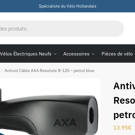
Spécialiste du Vélo Hollandais
Vélos Électriques Neufs
Accessoires
Pièces de vélo
Antivol Câble AXA Resolute 8-120 – petrol blue
/
Anti
Reso
petr
13.95
€