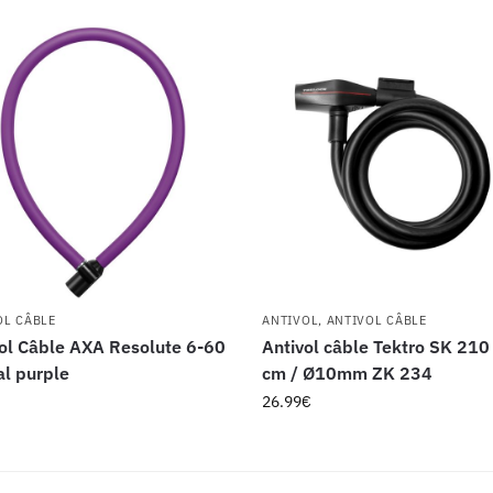
OL CÂBLE
ANTIVOL
,
ANTIVOL CÂBLE
ol Câble AXA Resolute 6-60
Antivol câble Tektro SK 21
al purple
cm / Ø10mm ZK 234
26.99
€